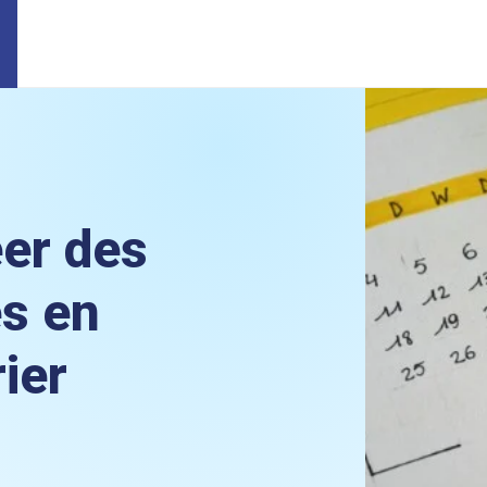
er des
es en
ier