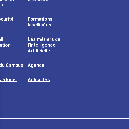
ns
curité
Formations
labellisées
il
Les métiers de
sation
l’Intelligence
Artificielle
 du Campus
Agenda
 à louer
Actualités