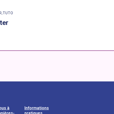
R
TUTO
ter
pus à
Informations
nières-
pratiques