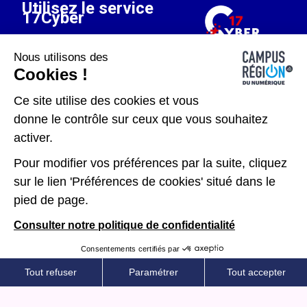
Utilisez le service
17Cyber
ACCÉDER AU MODULE
Nous utilisons des
D'ASSISTANCE
Cookies !
Ce site utilise des cookies et vous
donne le contrôle sur ceux que vous souhaitez
activer.
Pour modifier vos préférences par la suite, cliquez
Plan du site
Mentions légales
sur le lien 'Préférences de cookies' situé dans le
pied de page.
Données personnelles
Consulter notre politique de confidentialité
Gérer les cookies
Consentements certifiés par
Kit de communication
Tout refuser
Paramétrer
Tout accepter
Plateforme de Gestion du Consentement : Personnalisez vos O
AXEPTIO CONSENT
Accessibilité : partiellement conforme