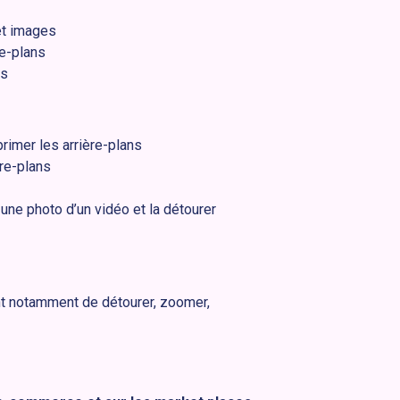
 et images
re-plans
es
rimer les arrière-plans
ère-plans
une photo d’un vidéo et la détourer
t notamment de détourer, zoomer,