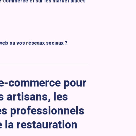
 e-commerce et sur les market places
web ou vos réseaux sociaux ?
e-commerce pour
 artisans, les
es professionnels
 la restauration