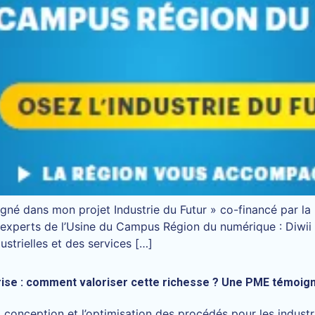
é dans mon projet Industrie du Futur » co-financé par la 
es experts de l’Usine du Campus Région du numérique : Di
ustrielles et des services […]
prise : comment valoriser cette richesse ? Une PME témoig
conception et l’optimisation des procédés pour les industr