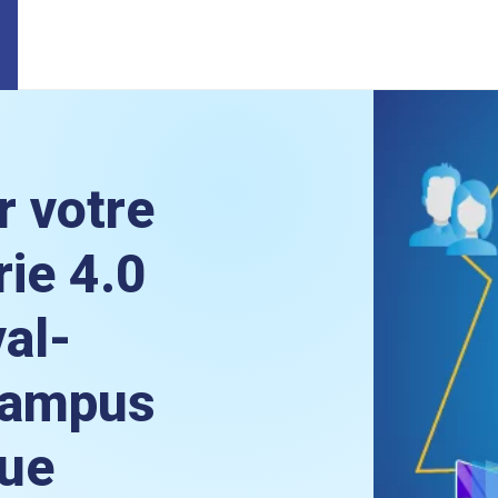
r votre
rie 4.0
al-
 Campus
que