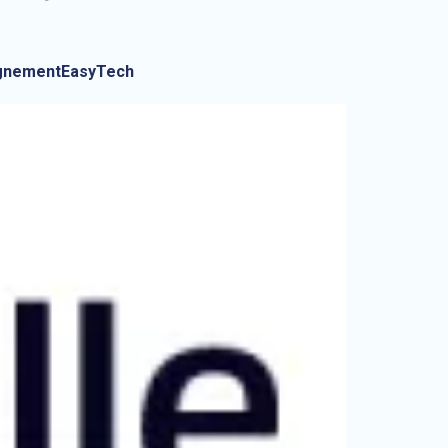
mpagnementEasyTech