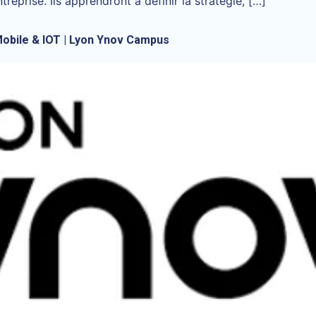
reprise. Ils apprendront à définir la stratégie, […]
obile & IOT | Lyon Ynov Campus