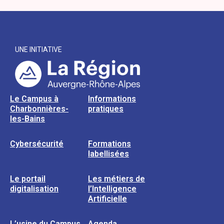
UNE INITIATIVE
Le Campus à
Informations
Charbonnières-
pratiques
les-Bains
Cybersécurité
Formations
labellisées
Le portail
Les métiers de
digitalisation
l’Intelligence
Artificielle
L’usine du Campus
Agenda