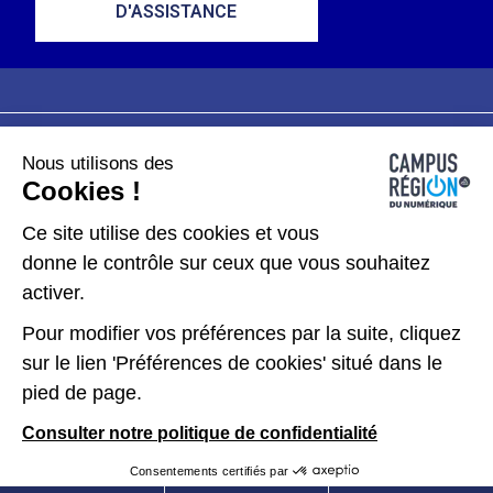
D'ASSISTANCE
Nous utilisons des
Plan du site
Mentions légales
Cookies !
Données personnelles
Ce site utilise des cookies et vous
donne le contrôle sur ceux que vous souhaitez
Gérer les cookies
activer.
Pour modifier vos préférences par la suite, cliquez
Kit de communication
sur le lien 'Préférences de cookies' situé dans le
pied de page.
Accessibilité : partiellement conforme
Consulter notre politique de confidentialité
Consentements certifiés par