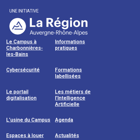
UNE INITIATIVE
Le Campus à
Informations
Charbonnières-
pratiques
les-Bains
Cybersécurité
Formations
labellisées
Le portail
Les métiers de
digitalisation
l’Intelligence
Artificielle
L’usine du Campus
Agenda
Espaces à louer
Actualités