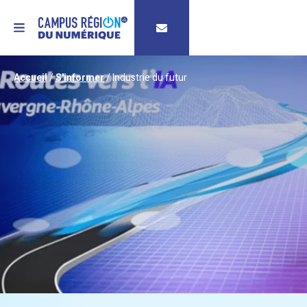
MENU
Accueil
/
S'informer
/
Industrie du futur