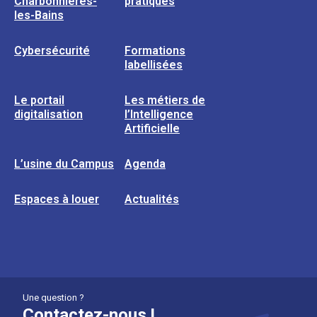
Charbonnières-
pratiques
les-Bains
Cybersécurité
Formations
labellisées
Le portail
Les métiers de
digitalisation
l’Intelligence
Artificielle
L’usine du Campus
Agenda
Espaces à louer
Actualités
Une question ?
Contactez-nous !