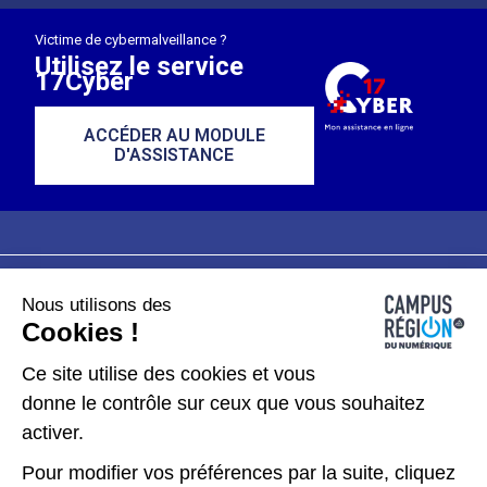
Victime de cybermalveillance ?
Utilisez le service
17Cyber
ACCÉDER AU MODULE
D'ASSISTANCE
Nous utilisons des
Plan du site
Mentions légales
Cookies !
Données personnelles
Ce site utilise des cookies et vous
donne le contrôle sur ceux que vous souhaitez
Gérer les cookies
activer.
Pour modifier vos préférences par la suite, cliquez
Kit de communication