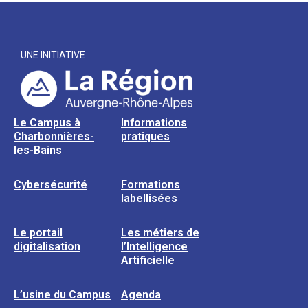
UNE INITIATIVE
Le Campus à
Informations
Charbonnières-
pratiques
les-Bains
Cybersécurité
Formations
labellisées
Le portail
Les métiers de
digitalisation
l’Intelligence
Artificielle
L’usine du Campus
Agenda