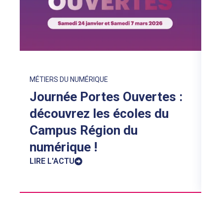
MÉTIERS DU NUMÉRIQUE
L
Journée Portes Ouvertes :
n
découvrez les écoles du
M
Campus Région du
LI
numérique !
LIRE L'ACTU