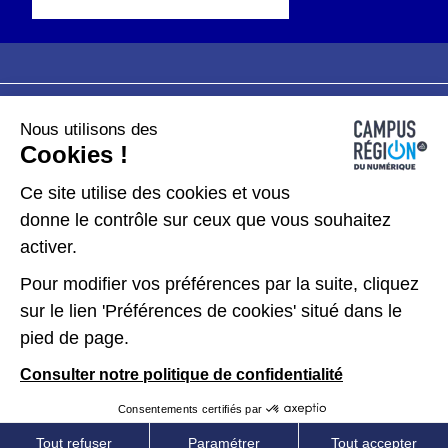
Nous utilisons des
Plan du site
Mentions légales
Cookies !
Données personnelles
Ce site utilise des cookies et vous
donne le contrôle sur ceux que vous souhaitez
Gérer les cookies
activer.
Pour modifier vos préférences par la suite, cliquez
Kit de communication
sur le lien 'Préférences de cookies' situé dans le
pied de page.
Accessibilité : partiellement conforme
Consulter notre politique de confidentialité
Consentements certifiés par
Tout refuser
Paramétrer
Tout accepter