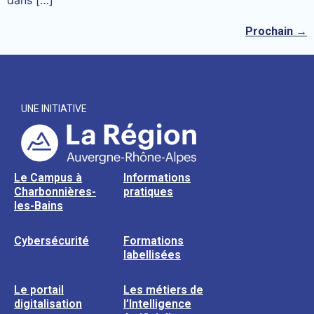
Prochain
→
UNE INITIATIVE
Le Campus à
Informations
Charbonnières-
pratiques
les-Bains
Cybersécurité
Formations
labellisées
Le portail
Les métiers de
digitalisation
l’Intelligence