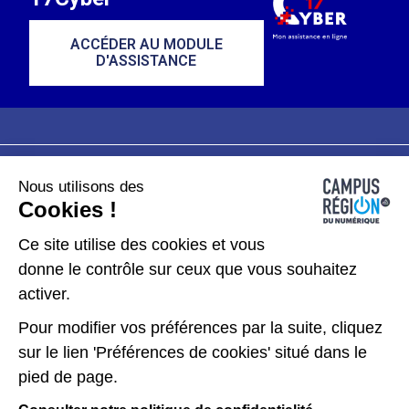
ACCÉDER AU MODULE
D'ASSISTANCE
Nous utilisons des
Plan du site
Mentions légales
Cookies !
Données personnelles
Ce site utilise des cookies et vous
donne le contrôle sur ceux que vous souhaitez
Gérer les cookies
activer.
Pour modifier vos préférences par la suite, cliquez
Kit de communication
sur le lien 'Préférences de cookies' situé dans le
pied de page.
Accessibilité : partiellement conforme