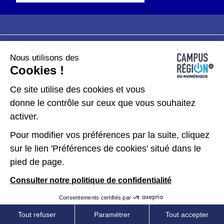
Nous utilisons des
Plan du site
Mentions légales
Cookies !
Données personnelles
Ce site utilise des cookies et vous
donne le contrôle sur ceux que vous souhaitez
Gérer les cookies
activer.
Pour modifier vos préférences par la suite, cliquez
Kit de communication
sur le lien 'Préférences de cookies' situé dans le
pied de page.
Accessibilité : partiellement conforme
Consulter notre politique de confidentialité
Consentements certifiés par
Tout refuser
Paramétrer
Tout accepter