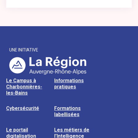
UNE INITIATIVE
Le Campus à
Informations
Charbonnières-
pratiques
les-Bains
Cybersécurité
Formations
labellisées
Le portail
Les métiers de
digitalisation
l’Intelligence