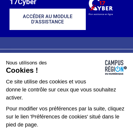
17Cyber
ACCÉDER AU MODULE
D'ASSISTANCE
Nous utilisons des
Plan du site
Mentions légales
Cookies !
Données personnelles
Ce site utilise des cookies et vous
donne le contrôle sur ceux que vous souhaitez
Gérer les cookies
activer.
Pour modifier vos préférences par la suite, cliquez
Kit de communication
sur le lien 'Préférences de cookies' situé dans le
pied de page.
Accessibilité : partiellement conforme