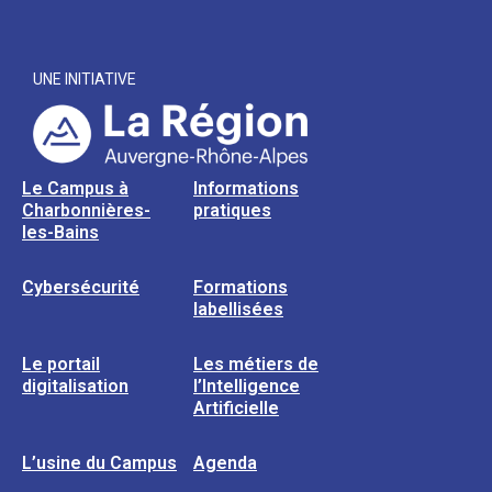
UNE INITIATIVE
Le Campus à
Informations
Charbonnières-
pratiques
les-Bains
Cybersécurité
Formations
labellisées
Le portail
Les métiers de
digitalisation
l’Intelligence
Artificielle
L’usine du Campus
Agenda