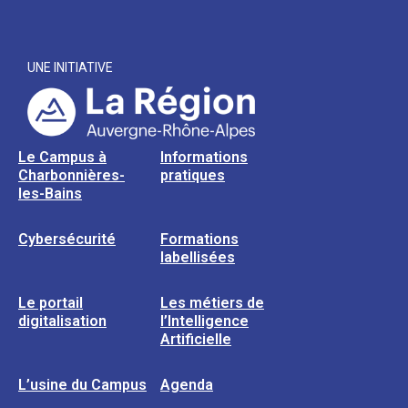
UNE INITIATIVE
Le Campus à
Informations
Charbonnières-
pratiques
les-Bains
Cybersécurité
Formations
labellisées
Le portail
Les métiers de
digitalisation
l’Intelligence
Artificielle
L’usine du Campus
Agenda