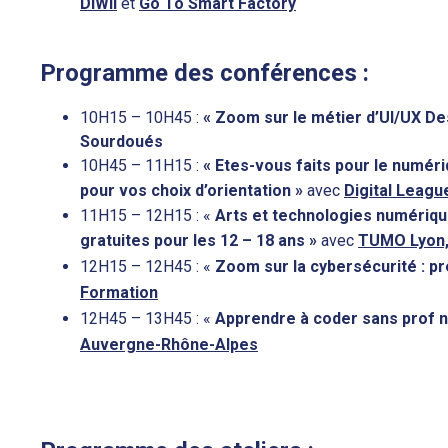
DIWII
et
Go To Smart Factory
Programme des conférences :
10H15 – 10H45 :
« Zoom sur le métier d’UI/UX De
Sourdoués
10H45 – 11H15 :
« Etes-vous faits pour le numér
pour vos choix d’orientation »
avec
Digital Leagu
11H15 – 12H15 : «
Arts et technologies numérique
gratuites pour les 12 – 18 ans »
avec
TUMO Lyon,
12H15 – 12H45 : «
Zoom sur la cybersécurité : pr
Formation
12H45 – 13H45 : «
Apprendre à coder sans prof ni 
Auvergne-Rhône-Alpes