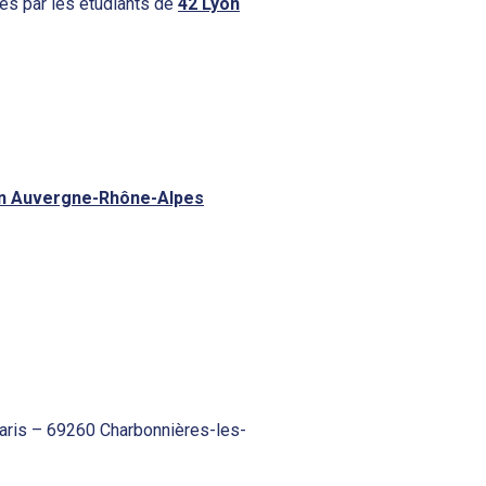
s par les étudiants de
42 Lyon
on Auvergne-Rhône-Alpes
aris – 69260 Charbonnières-les-