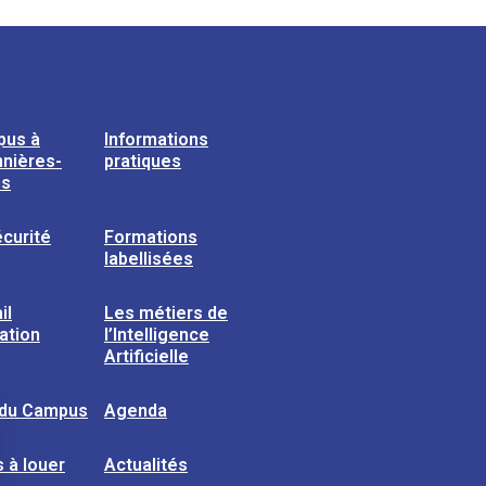
pus à
Informations
nières-
pratiques
ns
curité
Formations
labellisées
il
Les métiers de
sation
l’Intelligence
Artificielle
 du Campus
Agenda
 à louer
Actualités