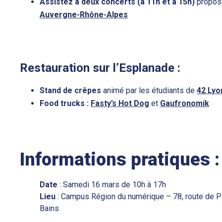
Assistez à deux concerts (à 11h et à 15h)
proposé
Auvergne-Rhône-Alpes
Restauration sur l’Esplanade :
Stand de crêpes
animé par les étudiants de
42 Ly
Food trucks :
Fasty’s Hot Dog
et
Gaufronomik
Informations pratiques :
Date
: Samedi 16 mars de 10h à 17h
Lieu
: Campus Région du numérique – 78, route de P
Bains