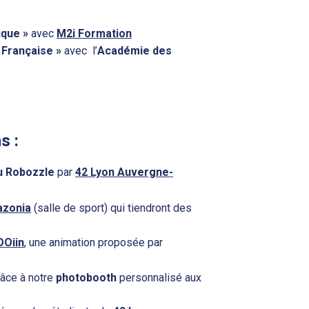
ique »
avec
M2i Formation
 Française »
avec l’
Académie des
s :
u Robozzle
par
42 Lyon Auvergne-
zonia
(salle de sport) qui tiendront des
OOiin
, une animation proposée par
âce à notre
photobooth
personnalisé aux