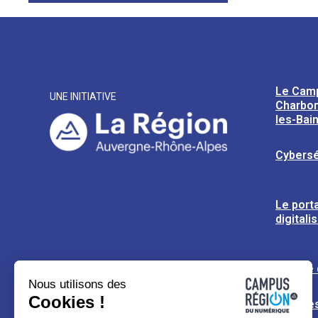
Le Cam
UNE INITIATIVE
Charbon
les-Bai
Cybersé
Le porta
digitali
L’usine
Nous utilisons des
Cookies !
Espaces