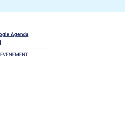
oogle Agenda
l
 ÉVÈNEMENT