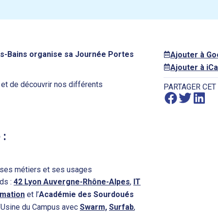
s-Bains organise sa Journée Portes
Ajouter à G
Ajouter à iCa
et de découvrir nos différents
PARTAGER CET
 :
, ses métiers et ses usages
ds :
42 Lyon Auvergne-Rhône-Alpes
,
IT
rmation
et l’
Académie des Sourdoués
l’Usine du Campus avec
Swarm,
Surfab
,