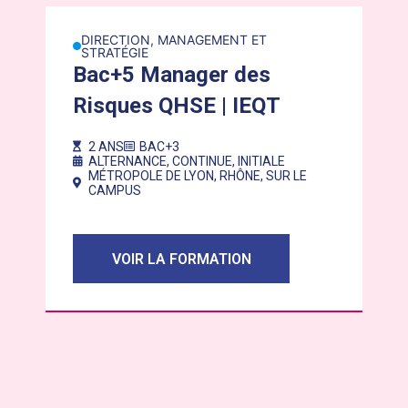
Lien vers la formation : Bac+5 Manager des Risques QHS
Lien v
DIRECTION, MANAGEMENT ET
D
STRATÉGIE
S
Bac+5 Manager des
B
Risques QHSE | IEQT
m
Q
2 ANS
BAC+3
ALTERNANCE
,
CONTINUE
,
INITIALE
E
MÉTROPOLE DE LYON
,
RHÔNE
,
SUR LE
CAMPUS
VOIR LA FORMATION