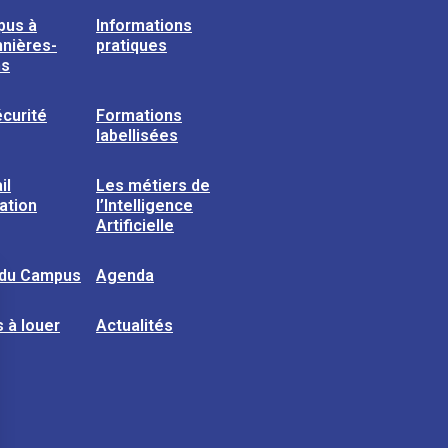
pus à
Informations
nières-
pratiques
ns
curité
Formations
labellisées
il
Les métiers de
sation
l’Intelligence
Artificielle
 du Campus
Agenda
 à louer
Actualités