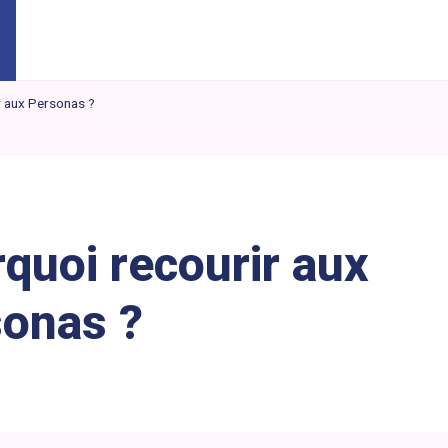
r aux Personas ?
quoi recourir aux
onas ?