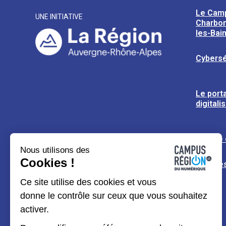
Le Cam
UNE INITIATIVE
Charbon
les-Bai
Cybersé
Le porta
digitali
L’usine
Nous utilisons des
Cookies !
Espaces
Ce site utilise des cookies et vous
donne le contrôle sur ceux que vous souhaitez
activer.