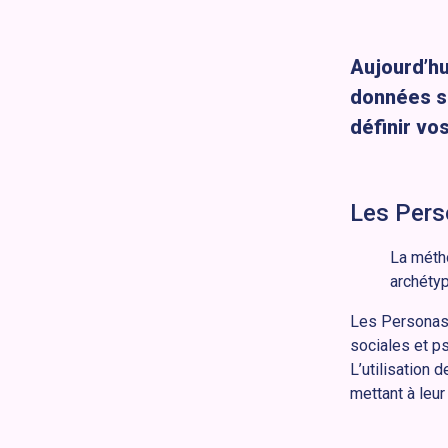
Aujourd’hu
données su
définir vo
Les Pers
La méth
archétyp
Les Personas 
sociales et p
L’utilisation 
mettant à leur