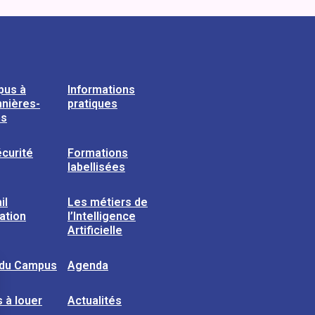
pus à
Informations
nières-
pratiques
ns
curité
Formations
labellisées
il
Les métiers de
sation
l’Intelligence
Artificielle
 du Campus
Agenda
 à louer
Actualités