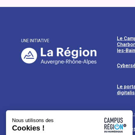
Le Cam
UNE INITIATIVE
Charbon
les-Bai
Cybersé
Le porta
digitali
L’usine
Nous utilisons des
Cookies !
Espaces