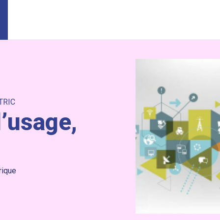
TRIC
l’usage,
rique