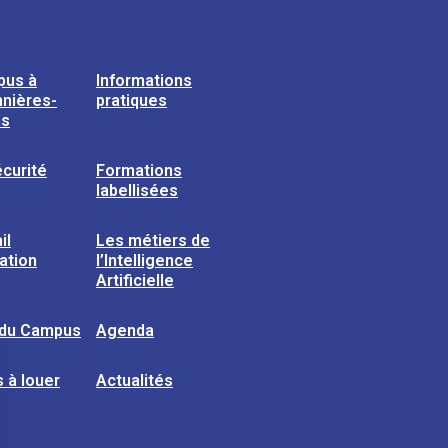
pus à
Informations
nières-
pratiques
ns
curité
Formations
labellisées
il
Les métiers de
sation
l’Intelligence
Artificielle
 du Campus
Agenda
 à louer
Actualités