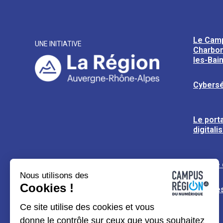
Le Cam
UNE INITIATIVE
Charbon
les-Bai
Cybersé
Le porta
digitali
L’usine
Nous utilisons des
Cookies !
Espaces
Ce site utilise des cookies et vous
donne le contrôle sur ceux que vous souhaitez