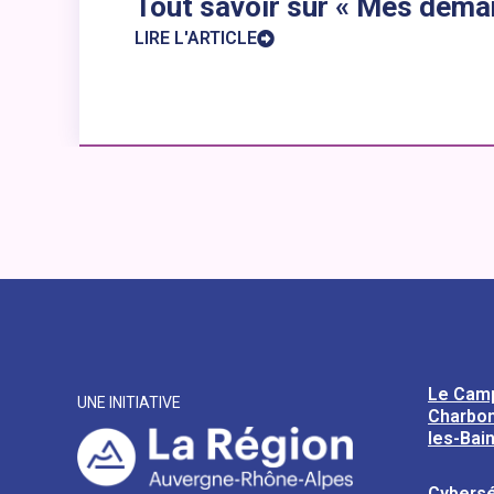
Tout savoir sur « Mes démarc
LIRE L'ARTICLE
Le Cam
UNE INITIATIVE
Charbon
les-Bai
Cybersé