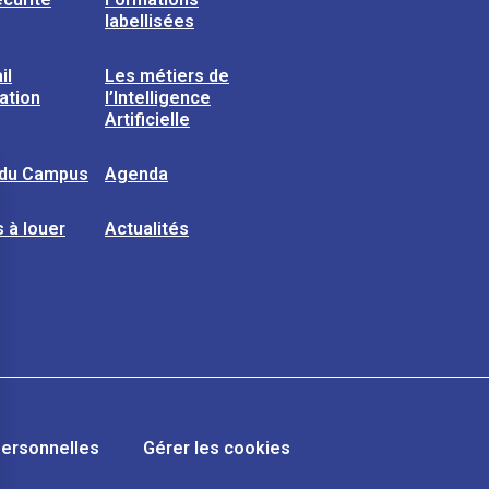
labellisées
il
Les métiers de
sation
l’Intelligence
Artificielle
 du Campus
Agenda
 à louer
Actualités
ersonnelles
Gérer les cookies