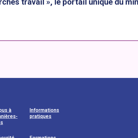
hes travail », le portail unique du min
pus à
Informations
nières-
pratiques
ns
curité
Formations