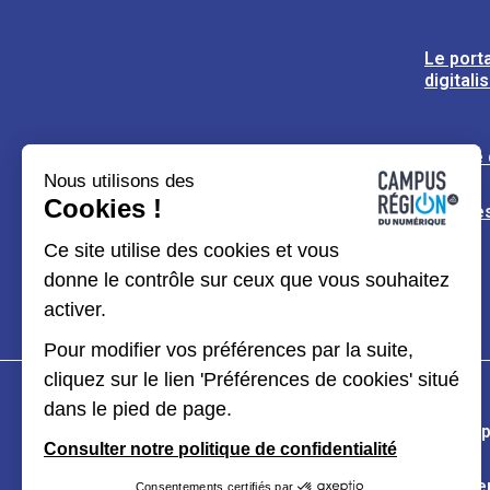
Le porta
digitali
L’usine
Nous utilisons des
Cookies !
Espaces
Ce site utilise des cookies et vous
donne le contrôle sur ceux que vous souhaitez
activer.
Pour modifier vos préférences par la suite,
cliquez sur le lien 'Préférences de cookies' situé
dans le pied de page.
Plan du site
Mentions légales
Données p
Consulter notre politique de confidentialité
Kit de communication
Accessibilité : partiel
Consentements certifiés par