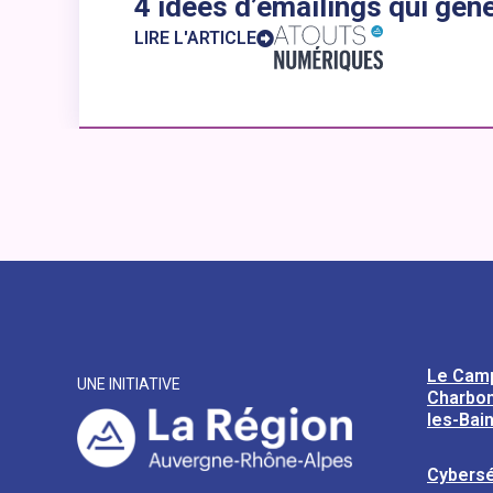
4 idées d’emailings qui gén
LIRE L'ARTICLE
Le Cam
UNE INITIATIVE
Charbon
les-Bai
Cybersé