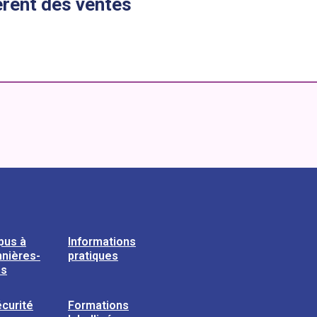
èrent des ventes
pus à
Informations
nières-
pratiques
ns
curité
Formations