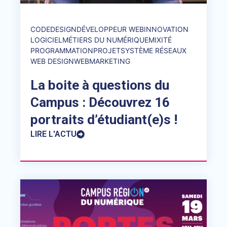
CODE
DESIGN
DÉVELOPPEUR WEB
INNOVATION
LOGICIEL
MÉTIERS DU NUMÉRIQUE
MIXITÉ
PROGRAMMATION
PROJET
SYSTÈME RÉSEAUX
WEB DESIGN
WEBMARKETING
La boite à questions du
Campus : Découvrez 16
portraits d’étudiant(e)s !
LIRE L'ACTU