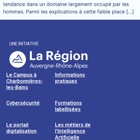
tendance dans un domaine largement occupé par les
hommes. Parmi les explications à cette faible place […]
UNE INITIATIVE
Le Campus à
Informations
Charbonnières-
pratiques
les-Bains
Cybersécurité
Formations
labellisées
Le portail
Les métiers de
digitalisation
l’Intelligence
Artificielle