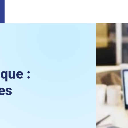
que :
es