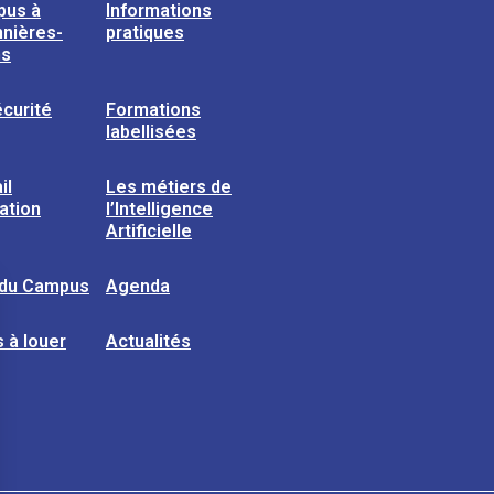
pus à
Informations
nières-
pratiques
ns
curité
Formations
labellisées
il
Les métiers de
sation
l’Intelligence
Artificielle
 du Campus
Agenda
 à louer
Actualités