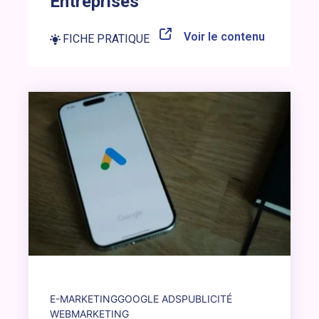
Entreprises
Voir le contenu
FICHE PRATIQUE
Lien vers l’article : Search, Display, Shopping… découvrir
E-MARKETING
GOOGLE ADS
PUBLICITÉ
WEBMARKETING