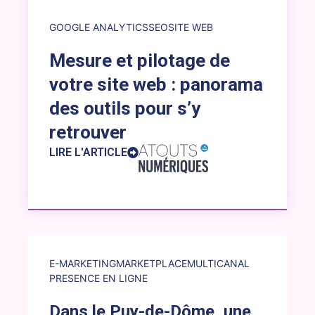
GOOGLE ANALYTICS
SEO
SITE WEB
Mesure et pilotage de
votre site web : panorama
des outils pour s’y
retrouver
LIRE L'ARTICLE
Lien externe vers la brève : Dans le Puy-de-Dôme, une disti
E-MARKETING
MARKETPLACE
MULTICANAL
PRESENCE EN LIGNE
Dans le Puy-de-Dôme, une