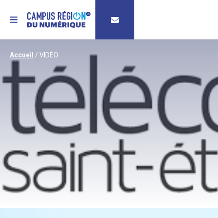
MENU
Accueil
/
VIDÉO