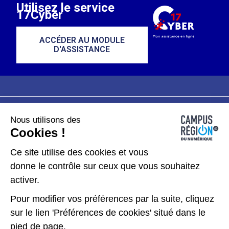
Utilisez le service
17Cyber
ACCÉDER AU MODULE
D'ASSISTANCE
Nous utilisons des
Plan du site
Mentions légales
Cookies !
Données personnelles
Ce site utilise des cookies et vous
donne le contrôle sur ceux que vous souhaitez
Gérer les cookies
activer.
Pour modifier vos préférences par la suite, cliquez
Kit de communication
sur le lien 'Préférences de cookies' situé dans le
pied de page.
Accessibilité : partiellement conforme