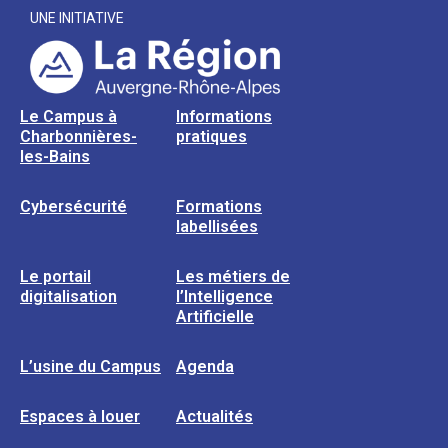
UNE INITIATIVE
Le Campus à
Informations
Charbonnières-
pratiques
les-Bains
Cybersécurité
Formations
labellisées
Le portail
Les métiers de
digitalisation
l’Intelligence
Artificielle
L’usine du Campus
Agenda
Espaces à louer
Actualités