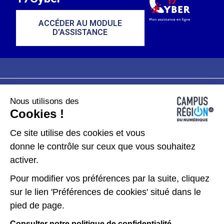
ACCÉDER AU MODULE
D'ASSISTANCE
Nous utilisons des
Plan du site
Mentions légales
Cookies !
Données personnelles
Ce site utilise des cookies et vous
donne le contrôle sur ceux que vous souhaitez
Gérer les cookies
activer.
Pour modifier vos préférences par la suite, cliquez
Kit de communication
sur le lien 'Préférences de cookies' situé dans le
pied de page.
Accessibilité : partiellement conforme
Consulter notre politique de confidentialité