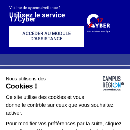
Victime de cybermalveillance ?
Utilisez le service
17Cyber
ACCÉDER AU MODULE
D'ASSISTANCE
Nous utilisons des
Plan du site
Mentions légales
Cookies !
Données personnelles
Ce site utilise des cookies et vous
donne le contrôle sur ceux que vous souhaitez
Gérer les cookies
activer.
Pour modifier vos préférences par la suite, cliquez
Kit de communication