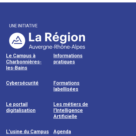
UNE INITIATIVE
Le Campus à
Informations
Charbonnières-
pratiques
les-Bains
Cybersécurité
Formations
labellisées
Le portail
Les métiers de
digitalisation
l’Intelligence
Artificielle
L’usine du Campus
Agenda