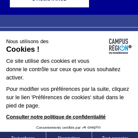
Nous utilisons des
Plan du site
Mentions légales
Cookies !
Données personnelles
Ce site utilise des cookies et vous
donne le contrôle sur ceux que vous souhaitez
Gérer les cookies
activer.
Pour modifier vos préférences par la suite, cliquez
Kit de communication
sur le lien 'Préférences de cookies' situé dans le
pied de page.
Accessibilité : partiellement conforme
Consulter notre politique de confidentialité
Consentements certifiés par