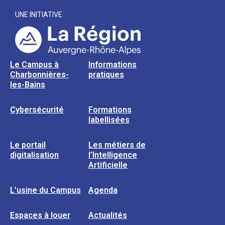
UNE INITIATIVE
Le Campus à
Informations
Charbonnières-
pratiques
les-Bains
Cybersécurité
Formations
labellisées
Le portail
Les métiers de
digitalisation
l’Intelligence
Artificielle
L’usine du Campus
Agenda
Espaces à louer
Actualités