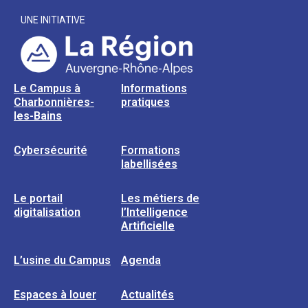
UNE INITIATIVE
Le Campus à
Informations
Charbonnières-
pratiques
les-Bains
Cybersécurité
Formations
labellisées
Le portail
Les métiers de
digitalisation
l’Intelligence
Artificielle
L’usine du Campus
Agenda
Espaces à louer
Actualités