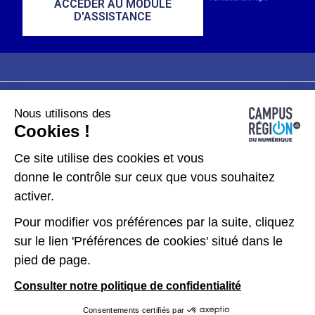
ACCÉDER AU MODULE
D'ASSISTANCE
Nous utilisons des
Plan du site
Mentions légales
Cookies !
Données personnelles
Ce site utilise des cookies et vous
donne le contrôle sur ceux que vous souhaitez
Gérer les cookies
activer.
Pour modifier vos préférences par la suite, cliquez
Kit de communication
sur le lien 'Préférences de cookies' situé dans le
pied de page.
Accessibilité : partiellement conforme
Consulter notre politique de confidentialité
Consentements certifiés par