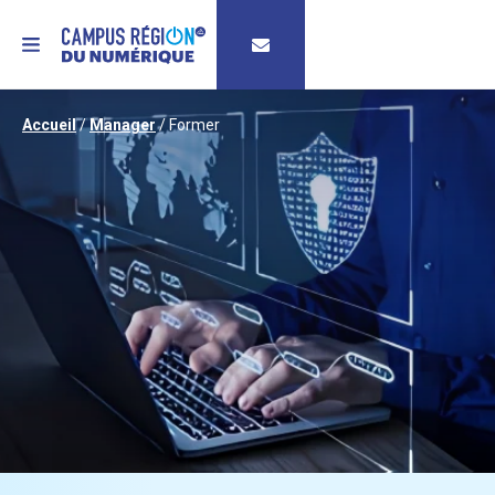
MENU
Accueil
/
Manager
/
Former