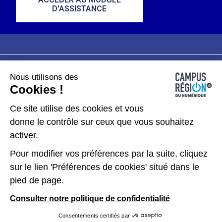
D'ASSISTANCE
Nous utilisons des
Plan du site
Mentions légales
Cookies !
Données personnelles
Ce site utilise des cookies et vous
donne le contrôle sur ceux que vous souhaitez
Gérer les cookies
activer.
Pour modifier vos préférences par la suite, cliquez
Kit de communication
sur le lien 'Préférences de cookies' situé dans le
pied de page.
Accessibilité : partiellement conforme
Consulter notre politique de confidentialité
Consentements certifiés par