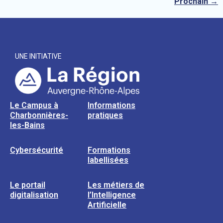
Prochain
→
UNE INITIATIVE
Le Campus à
Informations
Charbonnières-
pratiques
les-Bains
Cybersécurité
Formations
labellisées
Le portail
Les métiers de
digitalisation
l’Intelligence
Artificielle