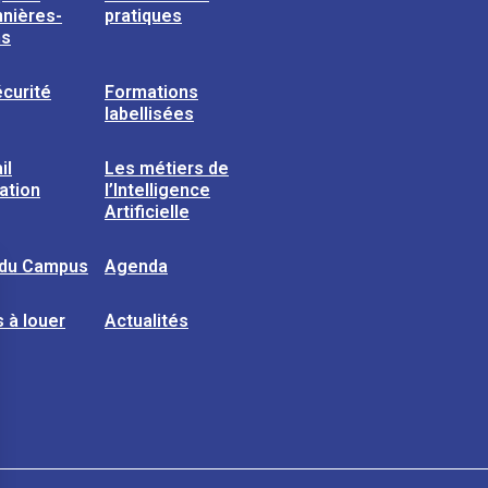
nières-
pratiques
ns
curité
Formations
labellisées
il
Les métiers de
sation
l’Intelligence
Artificielle
 du Campus
Agenda
 à louer
Actualités