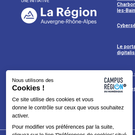
UNE INITIATIVE
Charbon
les-Bai
Cybersé
Le porta
digitali
L’usine
Nous utilisons des
Cookies !
Espaces
Ce site utilise des cookies et vous
donne le contrôle sur ceux que vous souhaitez
activer.
Pour modifier vos préférences par la suite,
cliquez sur le lien 'Préférences de cookies' situé