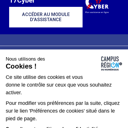
17Cyber
ACCÉDER AU MODULE
D'ASSISTANCE
Nous utilisons des
Plan du site
Mentions légales
Cookies !
Données personnelles
Ce site utilise des cookies et vous
donne le contrôle sur ceux que vous souhaitez
Gérer les cookies
activer.
Pour modifier vos préférences par la suite, cliquez
Kit de communication
sur le lien 'Préférences de cookies' situé dans le
pied de page.
Accessibilité : partiellement conforme