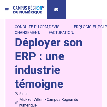
MENU
CONDUITE DU
CRM
DEVIS
ERP
LOGICIEL
PGI
P
CHANGEMENT
FACTURATION
Déployer son
ERP : une
industrie
témoigne
5 min
Mickaël Villain - Campus Région du
numérique