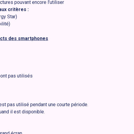
uctures pouvant encore l’utiliser
ux critères :
rgy Star)
ilité)
acts des smartphones
sont pas utilisés
est pas utilisé pendant une courte période.
uand il est disponible.
grand écran