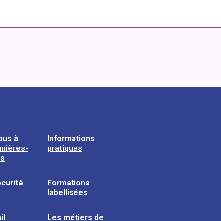
pus à
Informations
nières-
pratiques
ns
curité
Formations
labellisées
il
Les métiers de