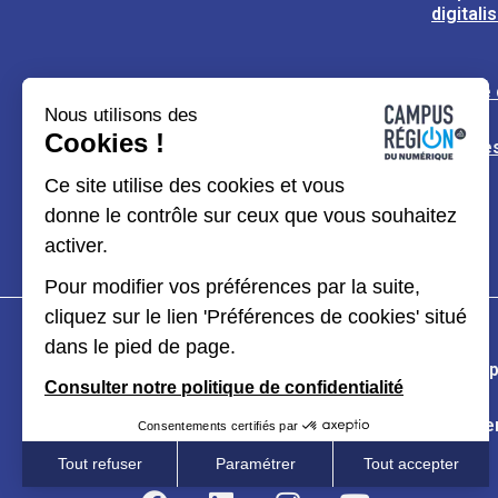
digitali
L’usine
Nous utilisons des
Cookies !
Espaces
Ce site utilise des cookies et vous
donne le contrôle sur ceux que vous souhaitez
activer.
Pour modifier vos préférences par la suite,
cliquez sur le lien 'Préférences de cookies' situé
dans le pied de page.
Plan du site
Mentions légales
Données p
Consulter notre politique de confidentialité
Kit de communication
Accessibilité : partiel
Consentements certifiés par
Tout refuser
Paramétrer
Tout accepter