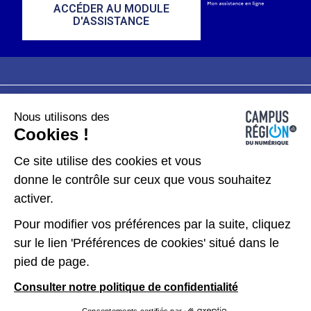
ACCÉDER AU MODULE
D'ASSISTANCE
Nous utilisons des
Plan du site
Mentions légales
Cookies !
Données personnelles
Ce site utilise des cookies et vous
donne le contrôle sur ceux que vous souhaitez
Gérer les cookies
activer.
Pour modifier vos préférences par la suite, cliquez
Kit de communication
sur le lien 'Préférences de cookies' situé dans le
pied de page.
Accessibilité : partiellement conforme
Consulter notre politique de confidentialité
Consentements certifiés par