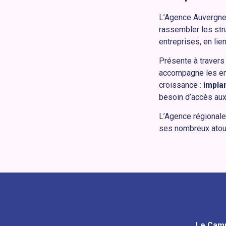
L’Agence Auvergne-
rassembler les str
entreprises, en li
Présente à traver
accompagne les entr
croissance :
implan
besoin d’accès aux
L’Agence régionale 
ses nombreux atou
Le Cam