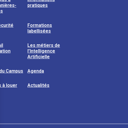
nières-
pratiques
ns
curité
Formations
labellisées
il
Les métiers de
sation
l’Intelligence
Artificielle
 du Campus
Agenda
 à louer
Actualités