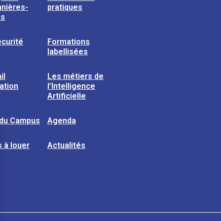
nières-
pratiques
ns
curité
Formations
labellisées
il
Les métiers de
sation
l’Intelligence
Artificielle
 du Campus
Agenda
 à louer
Actualités