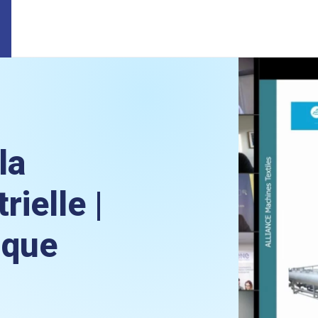
la
ielle |
ique