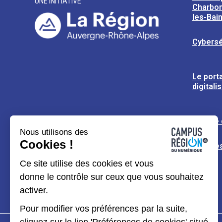
UNE INITIATIVE
Charbon
les-Bai
Cybersé
Le porta
digitali
L’usine
Nous utilisons des
Cookies !
Espaces
Ce site utilise des cookies et vous
donne le contrôle sur ceux que vous souhaitez
activer.
Pour modifier vos préférences par la suite,
cliquez sur le lien 'Préférences de cookies' situé