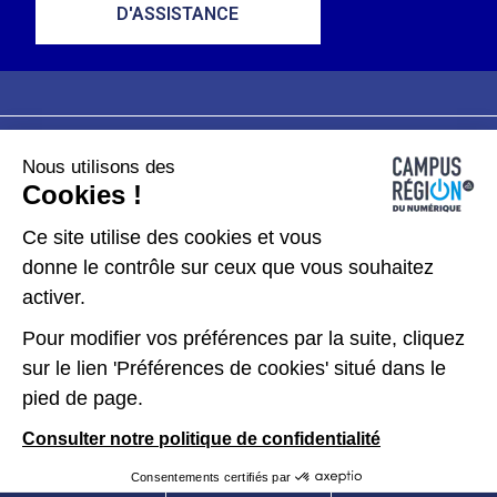
D'ASSISTANCE
Nous utilisons des
Plan du site
Mentions légales
Cookies !
Données personnelles
Ce site utilise des cookies et vous
donne le contrôle sur ceux que vous souhaitez
Gérer les cookies
activer.
Pour modifier vos préférences par la suite, cliquez
Kit de communication
sur le lien 'Préférences de cookies' situé dans le
pied de page.
Accessibilité : partiellement conforme
Consulter notre politique de confidentialité
Consentements certifiés par