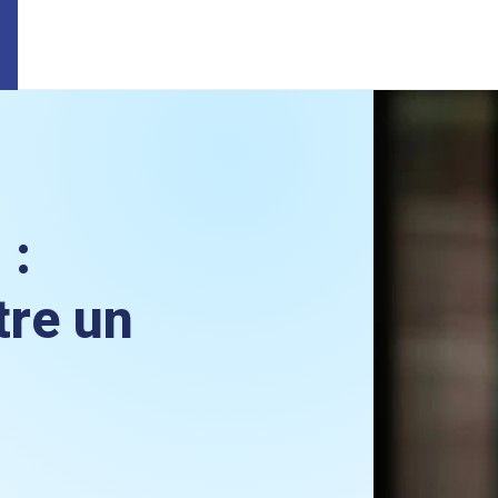
 :
re un