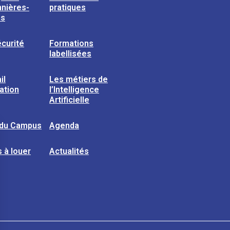
nières-
pratiques
ns
curité
Formations
labellisées
il
Les métiers de
sation
l’Intelligence
Artificielle
 du Campus
Agenda
 à louer
Actualités