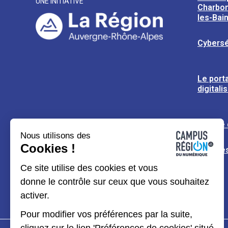
UNE INITIATIVE
Charbon
les-Bai
Cybersé
Le porta
digitali
L’usine
Nous utilisons des
Cookies !
Espaces
Ce site utilise des cookies et vous
donne le contrôle sur ceux que vous souhaitez
activer.
Pour modifier vos préférences par la suite,
cliquez sur le lien 'Préférences de cookies' situé