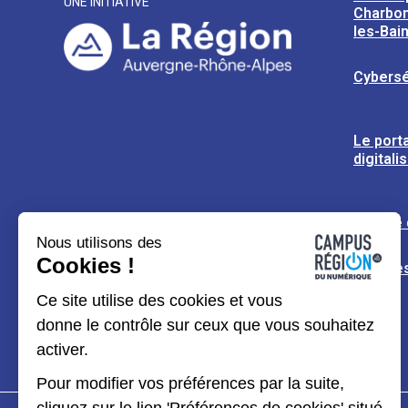
UNE INITIATIVE
Charbon
les-Bai
Cybersé
Le porta
digitali
L’usine
Nous utilisons des
Cookies !
Espaces
Ce site utilise des cookies et vous
donne le contrôle sur ceux que vous souhaitez
activer.
Pour modifier vos préférences par la suite,
cliquez sur le lien 'Préférences de cookies' situé