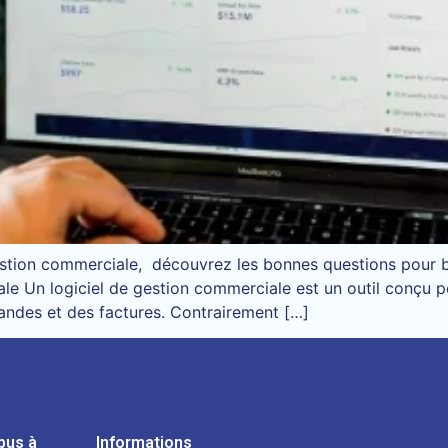
estion commerciale, découvrez les bonnes questions pour bi
e Un logiciel de gestion commerciale est un outil conçu pou
mandes et des factures. Contrairement […]
pus à
Informations