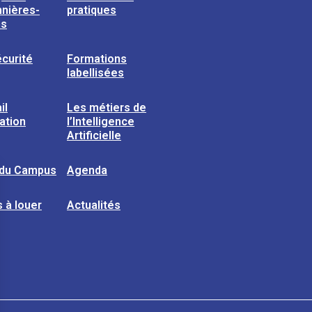
nières-
pratiques
ns
curité
Formations
labellisées
il
Les métiers de
sation
l’Intelligence
Artificielle
 du Campus
Agenda
 à louer
Actualités