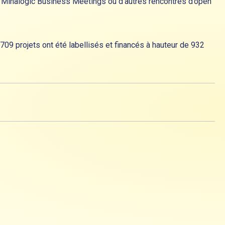
res Minalogic Business Meetings ou d’autres rencontres d’open
09 projets ont été labellisés et financés à hauteur de 932