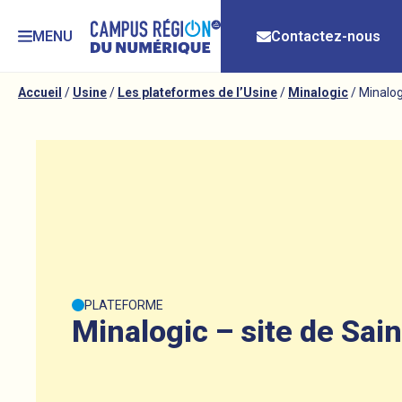
MENU
Contactez-nous
Accueil
/
Usine
/
Les plateformes de l’Usine
/
Minalogic
/
Minalog
PLATEFORME
Minalogic – site de Sai