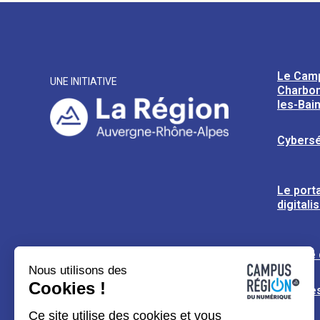
Le Cam
UNE INITIATIVE
Charbon
les-Bai
Cybersé
Le porta
digitali
L’usine
Nous utilisons des
Cookies !
Espaces
Ce site utilise des cookies et vous