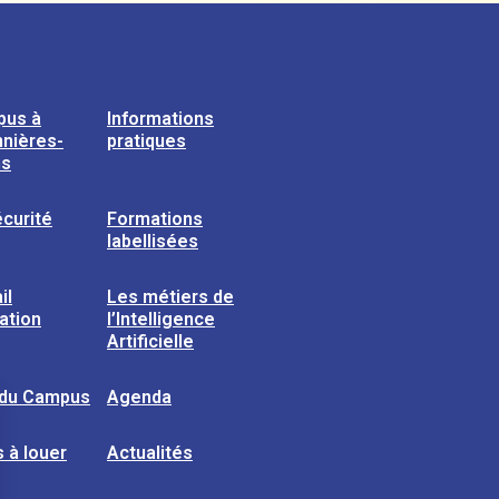
pus à
Informations
nières-
pratiques
ns
curité
Formations
labellisées
il
Les métiers de
sation
l’Intelligence
Artificielle
 du Campus
Agenda
 à louer
Actualités